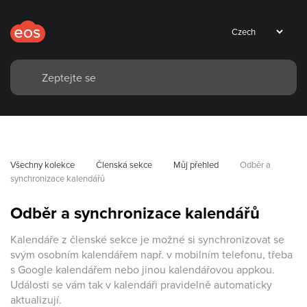
Všechny kolekce
Členská sekce
Můj přehled
Odběr a 
synchronizace kalendářů
Odběr a synchronizace kalendářů
Kalendáře z členské sekce je možné si synchronizovat se
svým osobním kalendářem např. v mobilním telefonu, třeba
s Google kalendářem nebo jinou kalendářovou appkou.
Události se vám tak v kalendáři pravidelně automaticky
aktualizují.