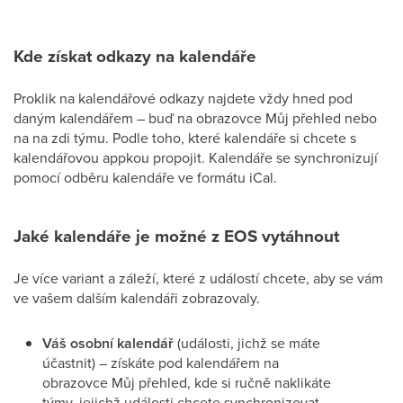
Kde získat odkazy na kalendáře
Proklik na kalendářové odkazy najdete vždy hned pod
daným kalendářem – buď na obrazovce Můj přehled nebo
na na zdi týmu. Podle toho, které kalendáře si chcete s
kalendářovou appkou propojit. Kalendáře se synchronizují
pomocí odběru kalendáře ve formátu iCal.
Jaké kalendáře je možné z EOS vytáhnout
Je více variant a záleží, které z událostí chcete, aby se vám
ve vašem dalším kalendáři zobrazovaly.
Váš osobní kalendář
(události, jichž se máte
účastnit)
– získáte pod kalendářem na
obrazovce Můj přehled, kde si ručně naklikáte
týmy, jejichž události chcete synchronizovat.